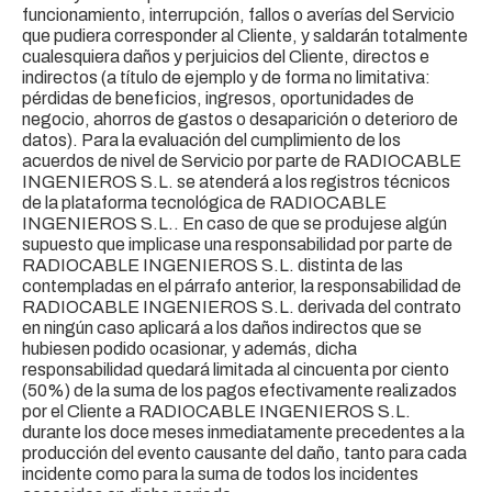
funcionamiento, interrupción, fallos o averías del Servicio
que pudiera corresponder al Cliente, y saldarán totalmente
cualesquiera daños y perjuicios del Cliente, directos e
indirectos (a título de ejemplo y de forma no limitativa:
pérdidas de beneficios, ingresos, oportunidades de
negocio, ahorros de gastos o desaparición o deterioro de
datos). Para la evaluación del cumplimiento de los
acuerdos de nivel de Servicio por parte de RADIOCABLE
INGENIEROS S.L. se atenderá a los registros técnicos
de la plataforma tecnológica de RADIOCABLE
INGENIEROS S.L.. En caso de que se produjese algún
supuesto que implicase una responsabilidad por parte de
RADIOCABLE INGENIEROS S.L. distinta de las
contempladas en el párrafo anterior, la responsabilidad de
RADIOCABLE INGENIEROS S.L. derivada del contrato
en ningún caso aplicará a los daños indirectos que se
hubiesen podido ocasionar, y además, dicha
responsabilidad quedará limitada al cincuenta por ciento
(50%) de la suma de los pagos efectivamente realizados
por el Cliente a RADIOCABLE INGENIEROS S.L.
durante los doce meses inmediatamente precedentes a la
producción del evento causante del daño, tanto para cada
incidente como para la suma de todos los incidentes