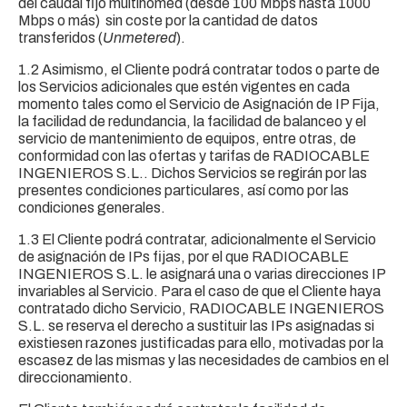
del caudal fijo multihomed (desde 100 Mbps hasta 1000
Mbps o más) sin coste por la cantidad de datos
transferidos (
Unmetered
).
1.2 Asimismo, el Cliente podrá contratar todos o parte de
los Servicios adicionales que estén vigentes en cada
momento tales como el Servicio de Asignación de IP Fija,
la facilidad de redundancia, la facilidad de balanceo y el
servicio de mantenimiento de equipos, entre otras, de
conformidad con las ofertas y tarifas de RADIOCABLE
INGENIEROS S.L.. Dichos Servicios se regirán por las
presentes condiciones particulares, así como por las
condiciones generales.
1.3 El Cliente podrá contratar, adicionalmente el Servicio
de asignación de IPs fijas, por el que RADIOCABLE
INGENIEROS S.L. le asignará una o varias direcciones IP
invariables al Servicio. Para el caso de que el Cliente haya
contratado dicho Servicio, RADIOCABLE INGENIEROS
S.L. se reserva el derecho a sustituir las IPs asignadas si
existiesen razones justificadas para ello, motivadas por la
escasez de las mismas y las necesidades de cambios en el
direccionamiento.