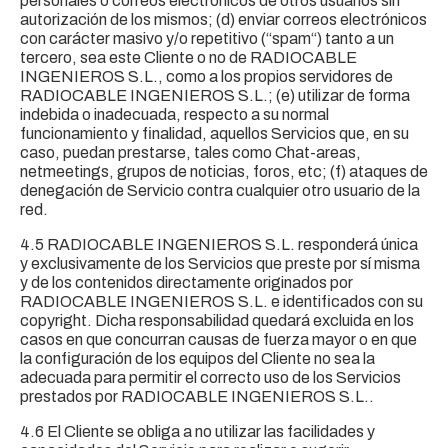
personales o correos electrónicos de otros usuarios sin
autorización de los mismos; (d) enviar correos electrónicos
con carácter masivo y/o repetitivo (“spam“) tanto a un
tercero, sea este Cliente o no de RADIOCABLE
INGENIEROS S.L., como a los propios servidores de
RADIOCABLE INGENIEROS S.L.; (e) utilizar de forma
indebida o inadecuada, respecto a su normal
funcionamiento y finalidad, aquellos Servicios que, en su
caso, puedan prestarse, tales como Chat-areas,
netmeetings, grupos de noticias, foros, etc; (f) ataques de
denegación de Servicio contra cualquier otro usuario de la
red.
4.5 RADIOCABLE INGENIEROS S.L. responderá única
y exclusivamente de los Servicios que preste por sí misma
y de los contenidos directamente originados por
RADIOCABLE INGENIEROS S.L. e identificados con su
copyright. Dicha responsabilidad quedará excluida en los
casos en que concurran causas de fuerza mayor o en que
la configuración de los equipos del Cliente no sea la
adecuada para permitir el correcto uso de los Servicios
prestados por RADIOCABLE INGENIEROS S.L..
4.6 El Cliente se obliga a no utilizar las facilidades y