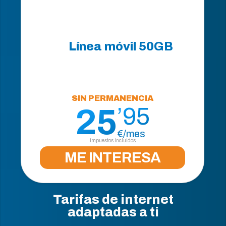
Línea móvil
50GB
SIN PERMANENCIA
25
’95
€/mes
impuestos incluidos
ME INTERESA
Tarifas de internet
adaptadas a ti