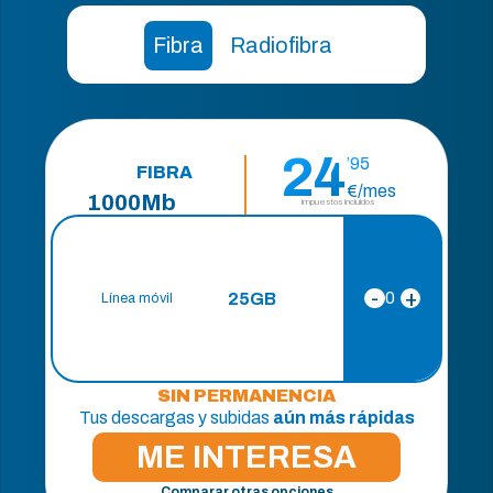
Fibra
Radiofibra
24
’95
FIBRA
€/mes
1000Mb
impuestos incluidos
+
-
0
25GB
Línea móvil
SIN PERMANENCIA
Tus descargas y subidas
aún más rápidas
ME INTERESA
Comparar otras opciones