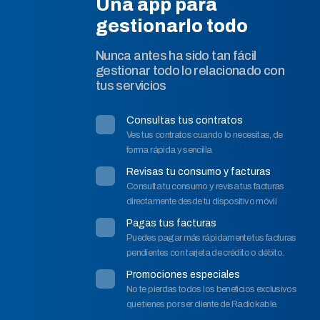
Una app para
gestionarlo todo
Nunca antes ha sido tan fácil
gestionar todo lo relacionado con
tus servicios
Consultas tus contratos
Ves tus contratos cuando lo necesitas, de
forma rápida y sencilla
Revisas tu consumo y facturas
Consulta tu consumo y revisa tus facturas
directamente desde tu dispositivo móvil
Pagas tus facturas
Puedes pagar más rápidamente tus facturas
pendientes con tarjeta de crédito o débito.
Promociones especiales
No te pierdas todos los beneficios exclusivos
que tienes por ser cliente de Radiokable.