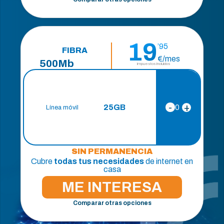
19
’95
FIBRA
€/mes
500Mb
impuestos incluidos
+
-
0
25GB
Línea móvil
SIN PERMANENCIA
Cubre
todas tus necesidades
de internet en
casa
ME INTERESA
Comparar otras opciones