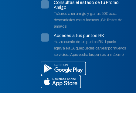
Consultas el estado de tu Promo
Amigo
Tráenos a un amigo y ganas 50€ para
descontarlos en tus facturas. ¡Sin límites de
amigos!
Accedes a tus puntos RK
Haz recuento de tus puntos RK: 1 punto
equivale a 1€ que puedes canjear por nuevos
servicios. ¡Aprovecha tus puntos al máximo!