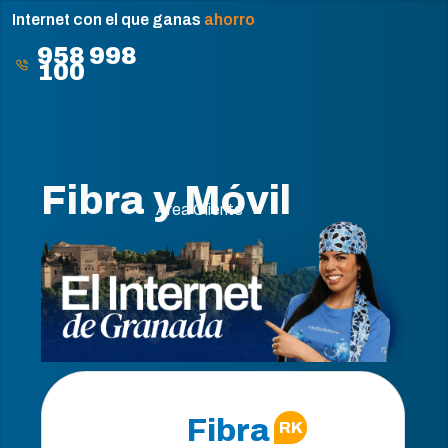
Internet con el que ganas
ahorro
958 998
100
Fibra y Móvil
Área Cliente
Fibra
RK