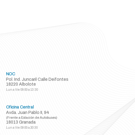
NOC
Pol. Ind. Juncaril Calle Deifontes
18220 Albolote
Lun a Vie
09:00 a 13:30
Oficina Central
Avda. Juan Pablo II, 94
(Frente a Estación de Autobuses)
18013 Granada
Lun a Vie
09:00 a 20:30